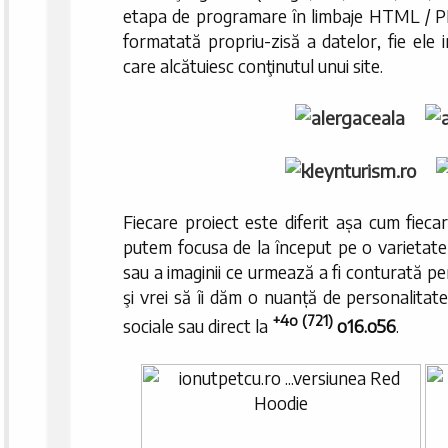
etapa de programare în limbaje HTML / PHP
formatată propriu-zisă a datelor, fie ele i
care alcătuiesc conţinutul unui site.
Fiecare proiect este diferit așa cum fieca
putem focusa de la început pe o varietate
sau a imaginii ce urmează a fi conturată p
şi vrei să îi dăm o nuanță de personalitate,
+4o (721)
sociale sau direct la
o16.o56
.