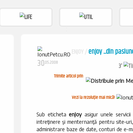
enJoy ...din pasi
ENJOY /
30
.05.2008
3'
Trimite articol prin
Vezi la rezoluție mai mică!
Sub eticheta
enJoy
asigur unele servicii
intreţinere şi menternanţă pentru site-uri,
administrare baze de date, conturi de e-m