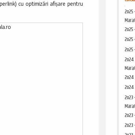
perlink) cu optimizări afișare pentru
2o25 
Mara
2o25 
2o25 
2o25 
2o24 
Mara
2o24 
2o24 
2o23 
Mara
2o23 
2o23 