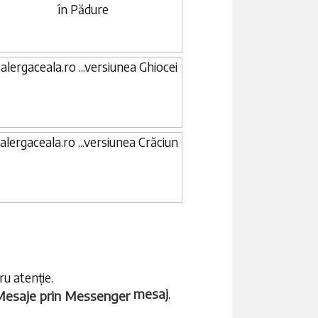
u atenție.
mesaj
.