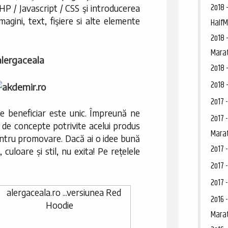
2o18 
 / Javascript / CSS şi introducerea
magini, text, fişiere si alte elemente
Half
2o18 
Mara
2o18 
2o18 
2o17 
re beneficiar este unic. Împreună ne
2o17 
 de concepte potrivite acelui produs
Mara
entru promovare. Dacă ai o idee bună
2o17 
 culoare și stil, nu exita! Pe rețelele
2o17 
2o17 
2o16 
Mara