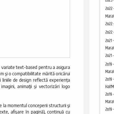
2o23 
2o22 
Mara
2o22 
2o22 
2o21 
Mara
2o21 
2o19 
 variate text-based pentru a asigura
Mara
um şi o compatibilitate mărită oricărui
2o19 
 liniile de design reflectă experiența
Half
magini, animaţii şi vectorizări logo
2o19 
Mara
 la momentul conceperii structurii şi
2o19 
, texte, afişare în pagină), continuă cu