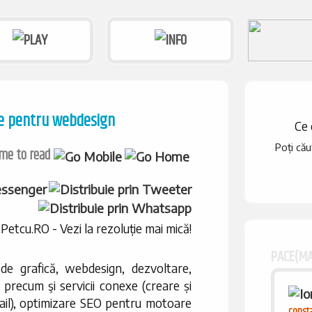
une pentru webdesign
Ce 
Poți cău
PACE(MA
 de grafică, webdesign, dezvoltare,
 precum şi servicii conexe (creare și
ail), optimizare SEO pentru motoare
consta