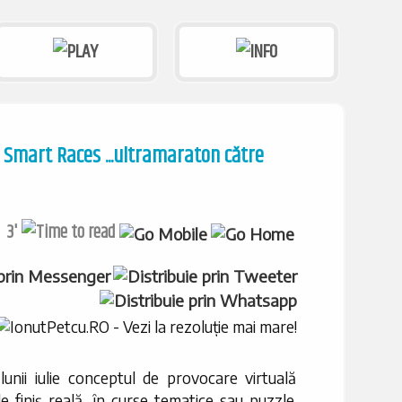
Smart Races ...ultramaraton către
3'
unii iulie conceptul de provocare virtuală
 finiș reală, în curse tematice sau puzzle.