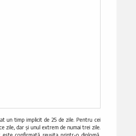
 un timp implicit de 25 de zile. Pentru cei
e zile, dar și unul extrem de numai trei zile.
r este confirmată reușita printr-o diplomă,