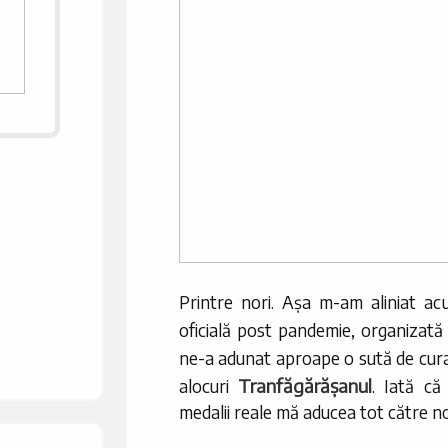
Printre nori. Așa m-am aliniat a
oficială post pandemie, organizată
ne-a adunat aproape o sută de cura
Tranfăgărășanul
alocuri
. Iată că
medalii reale mă aducea tot către nor