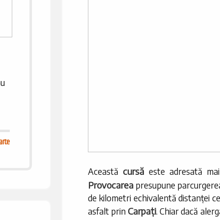
au
arte
cursă
Această
este adresată mai a
Provocarea
presupune parcurgerea 
de kilometri echivalentă distanței 
Carpați
asfalt prin
. Chiar dacă aler