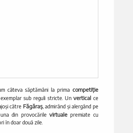
competiție
cum câteva săptămâni la prima
vertical
 exemplar sub reguli stricte. Un
ce
Făgăraș
joși către
, admirând și alergând pe
virtuale
 una din provocările
premiate cu
i în doar două zile.