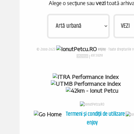
vezi
Alege o secţiune sau
toată arhiva
© 2ooo-2o23
enJoy
- Toate drepturile r
4.97.30218
|
Provocarea Smart Races ...ultramaraton catre nori - IonutPetcu.ro / Alergaceala.ro
Alergaceala.ro | IonutPetcu.ro - Provocarea Smart Races ...ultramaraton catre nori
Termeni și condiții de utilizare
enJoy