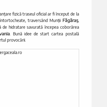
anțare fizică traseul oficial ar fi început de la
Făgăraș
întortocheate, traversând Munții
,
ă de hidratare savurată începea coborârea
lvania
. Bună idee de start cartea postală
rtul provocării.