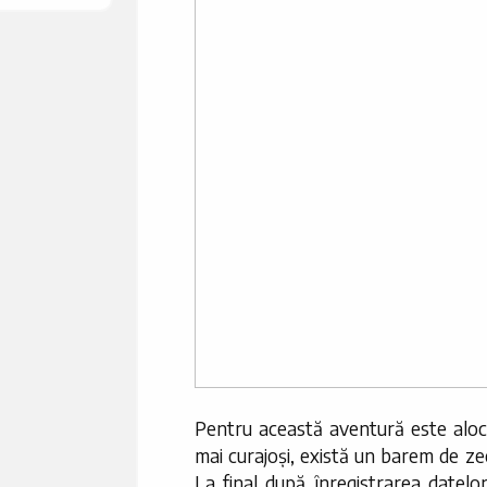
Pentru această aventură este alocat
mai curajoși, există un barem de zec
La final după înregistrarea datelo