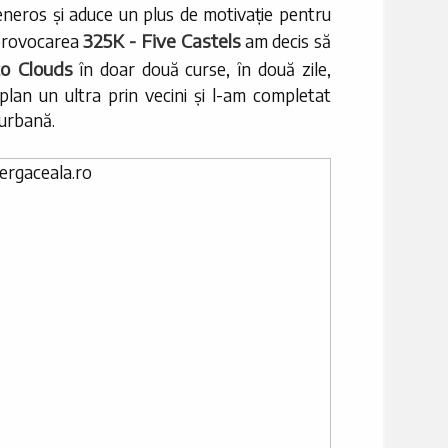
eneros și aduce un plus de motivație pentru
325K - Five Castels
a provocarea
am decis să
o Clouds
în doar două curse, în două zile,
lan un ultra prin vecini și l-am completat
 urbană.