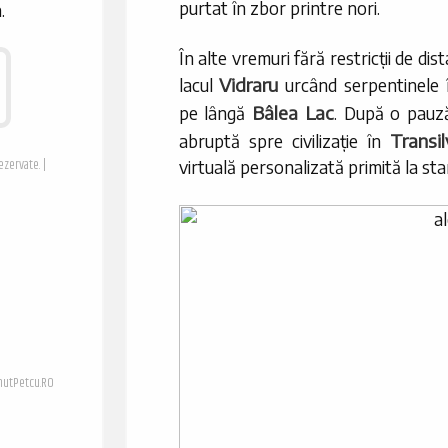
purtat în zbor printre nori.
.
În alte vremuri fără restricții de dist
Vidraru
lacul
urcând serpentinele 
Bâlea Lac
pe lângă
. După o pauz
Transi
abruptă spre civilizație în
ezervate. |
virtuală personalizată primită la sta