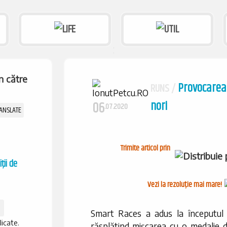
Provocarea 
RUNS /
nori
06
.07.2020
Trimite articol prin
ții de
Vezi la rezoluție mai mare!
Smart Races a adus la începutul l
licate.
răsplătind mișcarea cu o medalie de