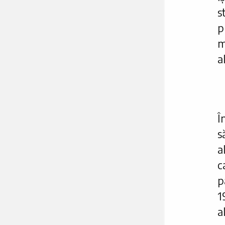
s
p
m
a
Î
s
a
c
p
1
a