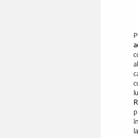
P
a
c
a
c
c
l
R
p
î
l