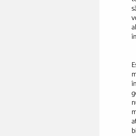
s
v
a
î
E
m
î
g
n
m
a
b