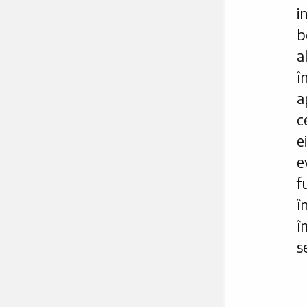
i
b
a
î
a
c
e
e
f
î
î
s