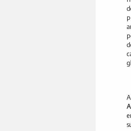
d
p
a
p
d
c
g
A
A
e
s