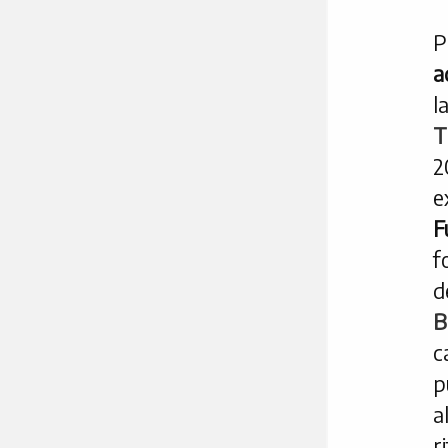
P
a
l
T
2
e
F
f
d
B
c
p
a
r