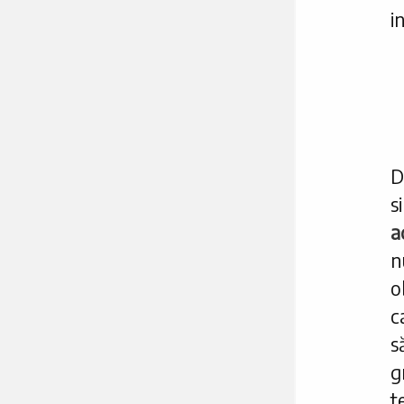
i
D
s
a
n
o
c
s
g
t