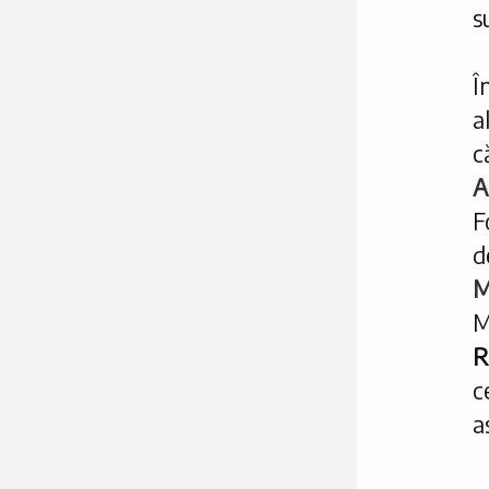
s
Î
a
c
A
F
d
M
M
R
c
a