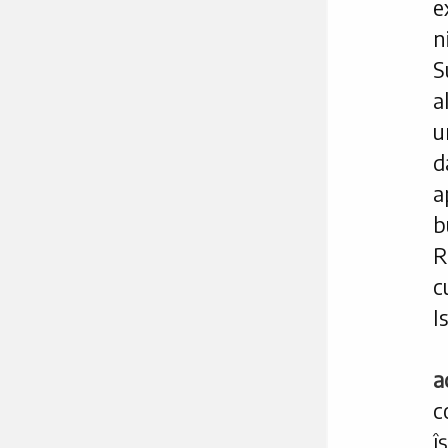
e
n
S
a
u
d
a
b
R
c
I
a
c
î