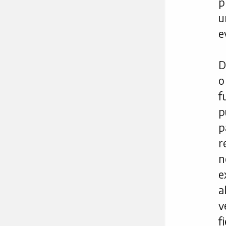
p
u
e
D
o
f
p
p
r
n
e
a
v
f