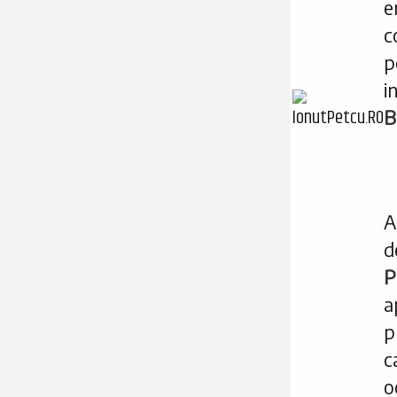
e
c
p
i
B
A
d
P
a
p
c
o