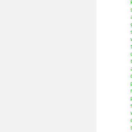
s
v
t
a
s
d