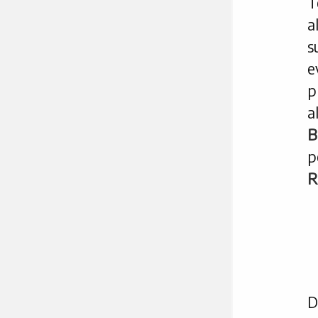
T
a
s
e
p
a
B
R
D