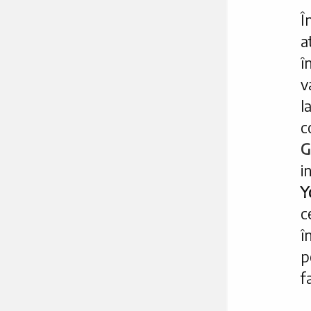
Î
a
î
v
l
c
G
i
Y
c
î
p
f