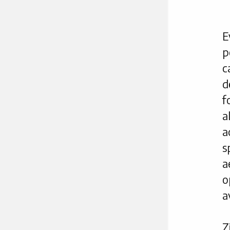
E
p
c
d
f
a
a
s
a
o
a
Z