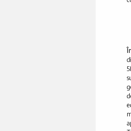
Î
d
5
s
g
d
e
m
a