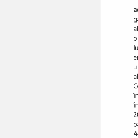
a
g
a
o
l
e
u
a
C
î
î
2
o
4