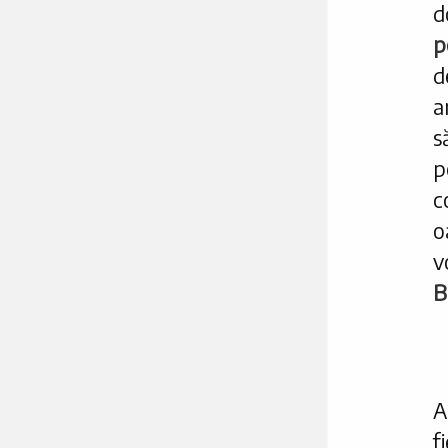
d
p
d
a
s
p
c
o
v
B
A
f