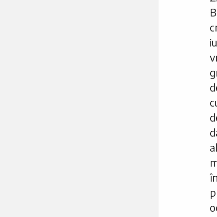
B
c
i
v
g
d
d
d
a
m
î
p
o