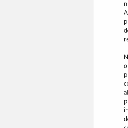
n
A
p
d
r
N
o
p
c
a
p
î
c