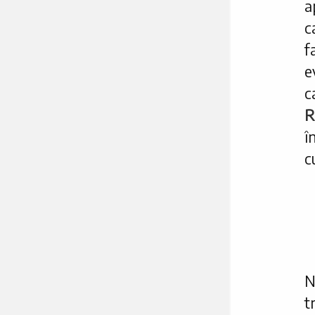
a
c
f
e
c
R
î
c
N
t