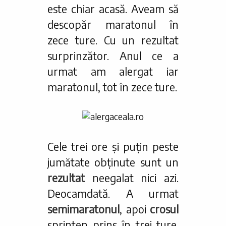
este chiar acasă. Aveam să
descopăr maratonul în
zece ture. Cu un rezultat
surprinzător. Anul ce a
urmat am alergat iar
maratonul, tot în zece ture.
Cele trei ore și puțin peste
jumătate obținute sunt un
rezultat
neegalat nici azi.
Deocamdată. A urmat
semimaratonul
, apoi
crosul
sprinten prins în trei ture.