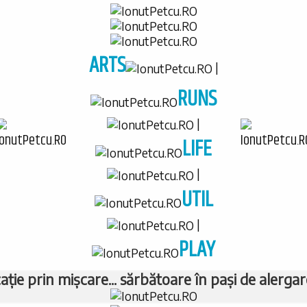
ARTS
|
RUNS
|
LIFE
|
UTIL
|
PLAY