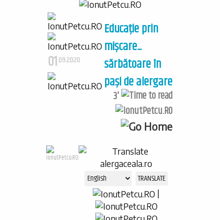
Educație prin
mișcare...
01
.09.2020
sărbătoare în
pași de alergare
3'
|