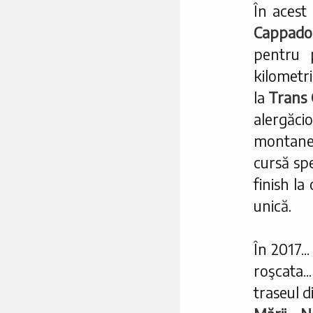
În acest 
Cappad
pentru 
kilometri
la
Trans 
alergăci
montane
cursă sp
finish la
unică.
În 2017..
roşcata.
traseul 