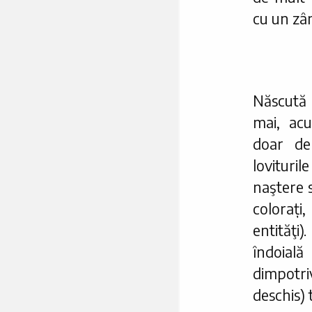
cu un zâ
Născută 
mai, acu
doar d
loviturile
naştere s
colorați
entităţi
îndoial
dimpotri
deschis) t