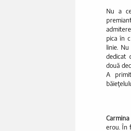
Nu a ce
premiant
admitere
pica în c
linie. N
dedicat 
două dece
A primi
băieţelulu
Carmina
erou. În