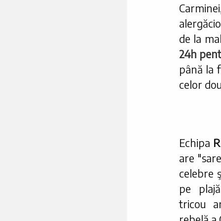
Carmine
alergăcio
de la ma
24h pent
până la f
celor dou
Echipa
R
are "sare
celebre 
pe plaj
tricou a
rebelă a 