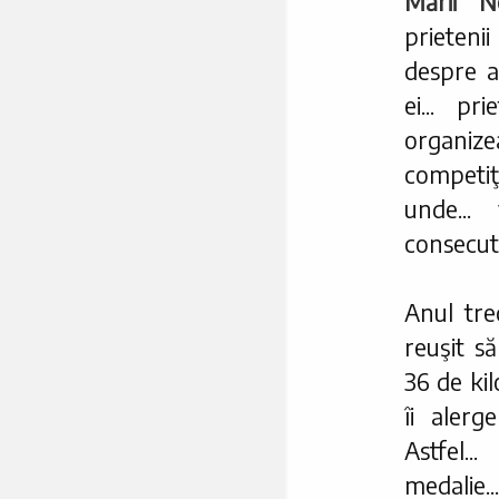
Mării N
prieteni
despre a
ei... p
organizea
competi
unde...
consecuti
Anul tre
reuşit să
36 de kil
îi alerg
Astfel.
medalie..