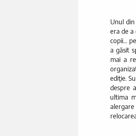
Unul din
era de a 
copii... p
a găsit sp
mai a reu
organiz
ediţie. S
despre a
ultima m
alergar
relocarea