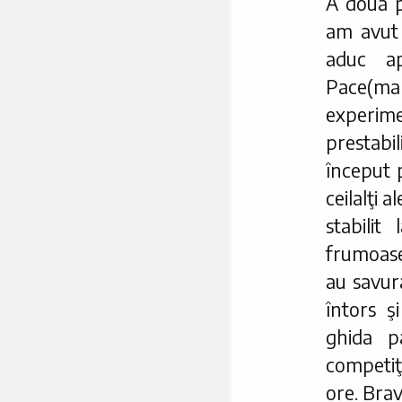
A doua pa
am avut
aduc ap
Pace(ma
experime
prestabi
început p
ceilalţi a
stabilit
frumoase 
au savura
întors ş
ghida p
competiţ
ore. Brav