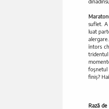
dinadinsu
Maratonu
suflet. 
luat par
alergare
întors c
trident
momente
foşnetul
finiș? Ha
Rază de