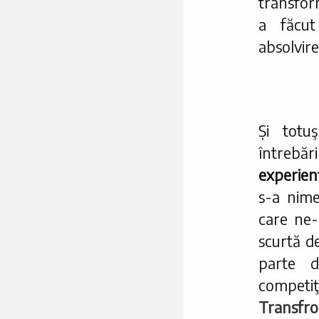
transfor
a făcut
absolvire
Și totu
întreb
experien
s-a nime
care ne-
scurtă de
parte d
competi
Transfron