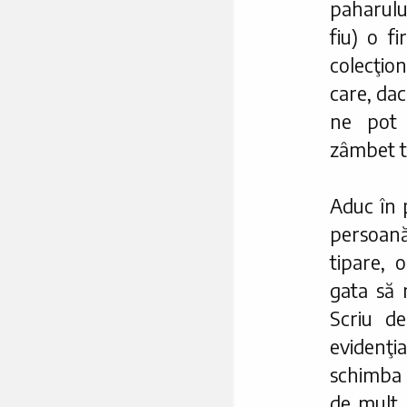
paharulu
fiu) o f
colecţio
care, da
ne pot 
zâmbet t
Aduc în 
persoană
tipare, 
gata să 
Scriu de
evidenţi
schimba 
de mult 