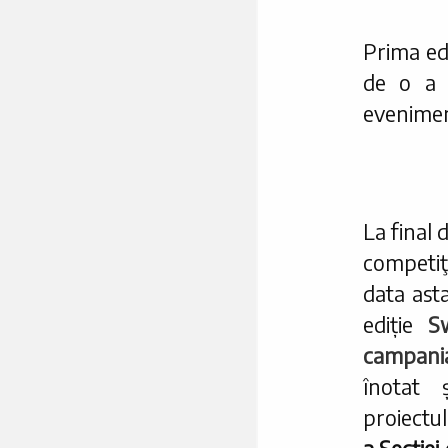
Prima ed
de o a 
evenimen
La final 
competiţ
data ast
ediție
S
campani
înotat 
proiectu