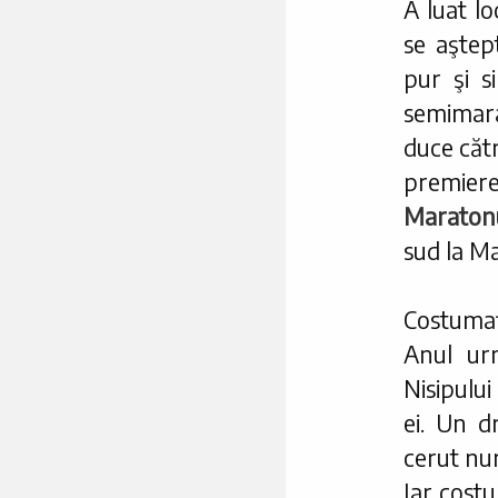
A luat lo
se aştep
pur şi s
semimara
duce către
premiere
Maratonu
sud la Ma
Costumaţ
Anul urm
Nisipulu
ei. Un d
cerut nu
Iar cost