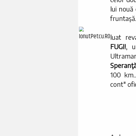
lui nouă
fruntaşă
luat rev
FUGI!
, u
Ultrama
Speranţ
100 km..
cont" ofi