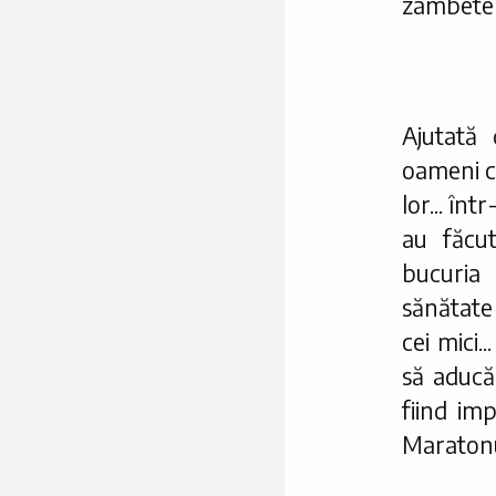
zâmbete 
Ajutată 
oameni că
lor... înt
au făcut
bucuria
sănătate 
cei mici.
să aduc
fiind imp
Maratonul