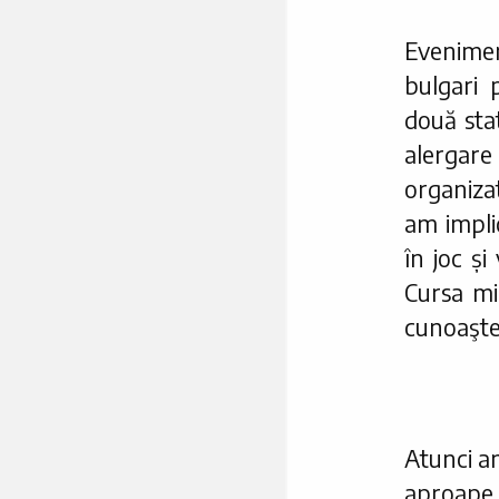
Evenime
bulgari 
două sta
alergar
organiz
am impli
în joc ș
Cursa mi
cunoaşt
Atunci am
aproap