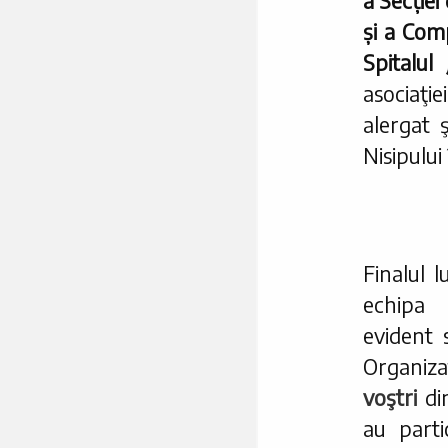
a Secție
și a Com
Spitalul
asociaţ
alergat 
Nisipului
Finalul 
echipa
evident 
Organiza
voştri
din
au parti