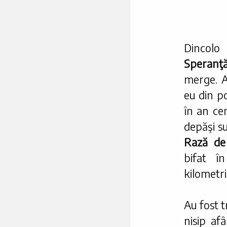
Dincolo
Speranţ
merge. A
eu din p
în an ce
depăşi su
Rază de
bifat î
kilometri
Au fost t
nisip af