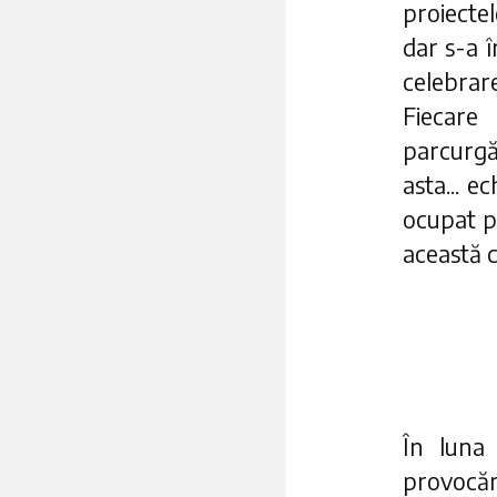
proiecte
dar s-a î
celebrar
Fiecare
parcurgă 
asta... e
ocupat p
această c
În luna
provocăr