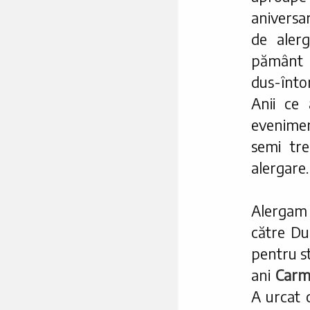
anivers
de aler
pământ s
dus-înto
Anii ce
evenime
semi tr
alergare.
Alergam
către Du
pentru st
ani
Carm
A urcat 