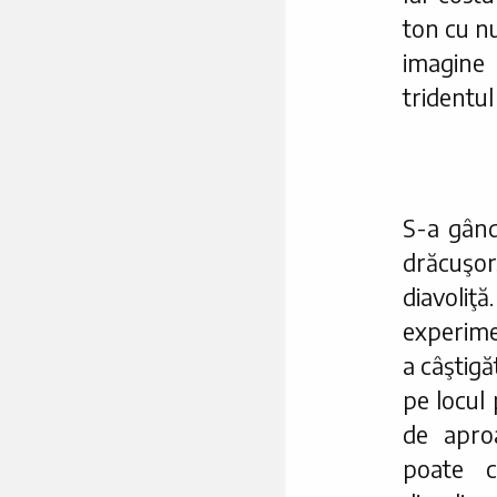
ton cu nu
imagine 
tridentul
S-a gând
drăcuşo
diavoliţă
experimen
a câştig
pe locul 
de apro
poate c