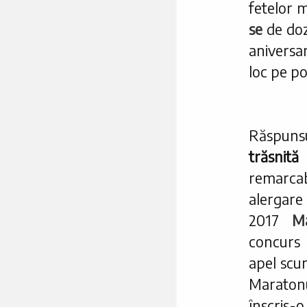
fetelor 
se
de doz
aniversa
loc pe p
Răspuns
trăsnită
remarcab
alergare 
2017
Ma
concurs 
apel scur
Maraton
înscris-o.