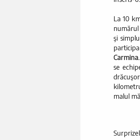
La 10 km?
număru
şi simpl
particip
Carmina
se echip
drăcuşo
kilometr
malul măr
Surprizel