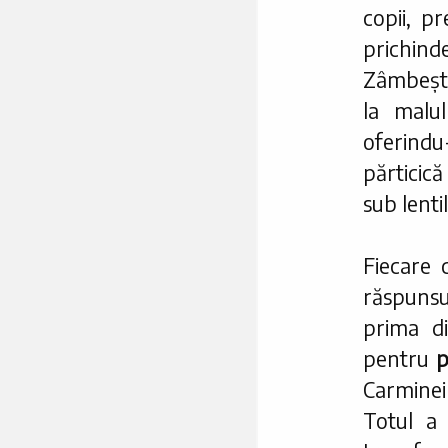
copii, p
prichind
Zâmbește
la malul
oferindu-
părticică
sub lentil
Fiecare 
răspunsu
prima di
pentru
p
Carminei
Totul a