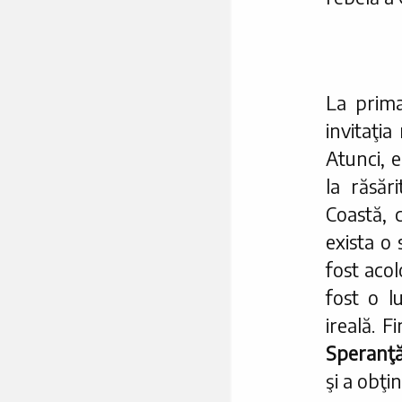
La prima
invitaţia
Atunci, 
la răsăr
Coastă,
exista o
fost acol
fost o l
ireală. F
Speranţ
şi a obţi