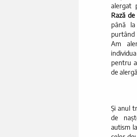
alergat 
Rază de
până la
purtând
Am aler
individ
pentru a
de alergă
Și anul t
de nașt
autism la
celor dou