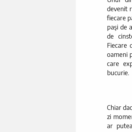
devenit r
fiecare p
paşi de a
de cinst
Fiecare 
oameni po
care exp
bucurie.
Chiar dac
zi momen
ar putea